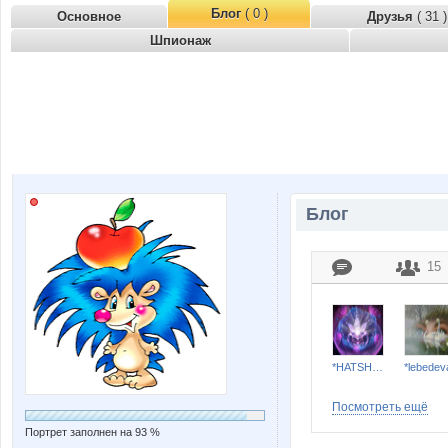
Блог
( 0 )
Основное
Друзья
( 31 )
Шпионаж
Блог
15
*HATSHEPSUT*
*lebedev
Посмотреть ещё
Портрет заполнен на 93 %