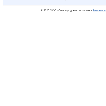
Марина81
НАТИК
© 2026 ООО «Сеть городских порталов» ·
Реклама н
Весенняя поэтика
Весна2